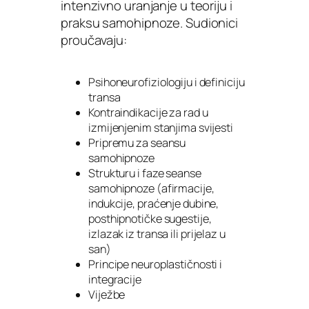
intenzivno uranjanje u teoriju i
praksu samohipnoze. Sudionici
proučavaju:
Psihoneurofiziologiju i definiciju
transa
Kontraindikacije za rad u
izmijenjenim stanjima svijesti
Pripremu za seansu
samohipnoze
Strukturu i faze seanse
samohipnoze (afirmacije,
indukcije, praćenje dubine,
posthipnotičke sugestije,
izlazak iz transa ili prijelaz u
san)
Principe neuroplastičnosti i
integracije
Viježbe