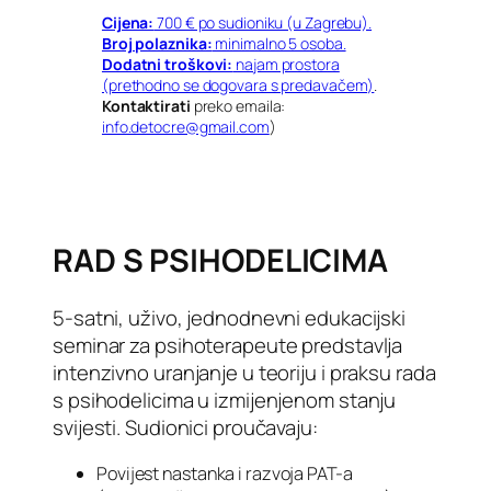
Cijena:
700 € po sudioniku (u Zagrebu).
Broj polaznika:
minimalno 5 osoba.
Dodatni troškovi:
najam prostora
(prethodno se dogovara s predavačem)
.
Kontaktirati
preko emaila:
info.detocre@gmail.com
)
RAD S PSIHODELICIMA
5-satni, uživo, jednodnevni edukacijski
seminar za psihoterapeute predstavlja
intenzivno uranjanje u teoriju i praksu rada
s psihodelicima u izmijenjenom stanju
svijesti. Sudionici proučavaju:
Povijest nastanka i razvoja PAT-a