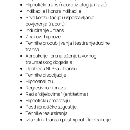
Hipnotički trans (neurofiziologija i faze)
Indikacije i kontraindikacije
Prve konzultacije i uspostavljanje
povjerenja (raport)
Induciranje u trans
Znakove hipnoze
Tehnike produbljivanja i testiranje dubine
transa
Abreakcije i pronalaženje izvornog
traumatskog događaja
Upotrebu NLP-a u transu
Tehnike disocijacije
Hipnoanalizu
Regresivnu hipnozu
Rad s “dijelovima” (entitetima)
Hipnotičku progresiju
Posthipnotičke sugestije
Tehnike resursiranja
Izlazak iz transa i posthipnotičke reakcije