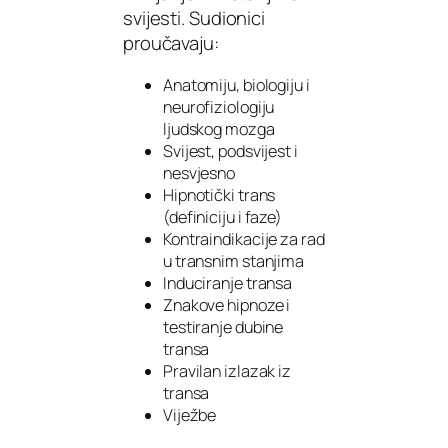
svijesti. Sudionici
proučavaju:
Anatomiju, biologiju i
neurofiziologiju
ljudskog mozga
Svijest, podsvijest i
nesvjesno
Hipnotički trans
(definiciju i faze)
Kontraindikacije za rad
u transnim stanjima
Induciranje transa
Znakove hipnoze i
testiranje dubine
transa
Pravilan izlazak iz
transa
Viježbe