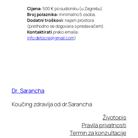
Cijena:
500 € po sudioniku (u Zagrebu).
Broj polaznika:
minimalno 5 osoba.
Dodatni troškovi:
najam prostora
(prethodno se dogovara s predavačem).
Kontaktirati
preko emaila:
info.detocre@gmail.com
)
Dr. Sarancha
Koučing zdravlja od dr.Sarancha
Životopis
Pravila privatnosti
Termin za konzultacije