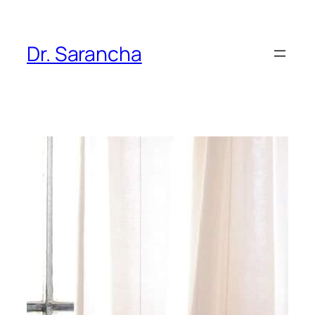
Skoči
do
sadržaja
Dr. Sarancha