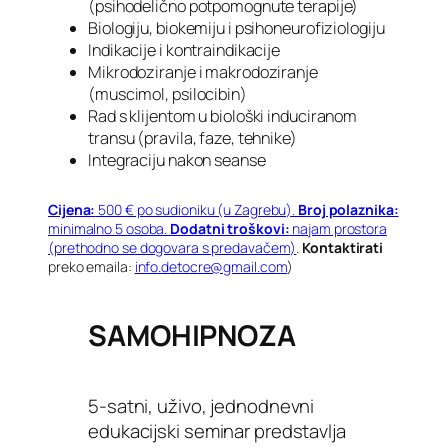
(psihodelično potpomognute terapije)
Biologiju, biokemiju i psihoneurofiziologiju
Indikacije i kontraindikacije
Mikrodoziranje i makrodoziranje
(muscimol, psilocibin)
Rad s klijentom u biološki induciranom
transu (pravila, faze, tehnike)
Integraciju nakon seanse
Cijena:
500 € po sudioniku (u Zagrebu).
Broj polaznika:
minimalno 5 osoba.
Dodatni troškovi:
najam prostora
(prethodno se dogovara s predavačem)
.
Kontaktirati
preko emaila:
info.detocre@gmail.com
)
SAMOHIPNOZA
5-satni, uživo, jednodnevni
edukacijski seminar predstavlja