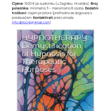
Cijena:
1600 € po sudioniku (u Zagrebu, Hrvatska).
Broj
polaznika:
minimalno 3 – maksimalno 8 osoba.
Dodatni
troškovi:
najam prostora (prethodno se dogovara s
predavačem.
Kontaktirati
preko emaila:
info.detocre@gmail.com
)