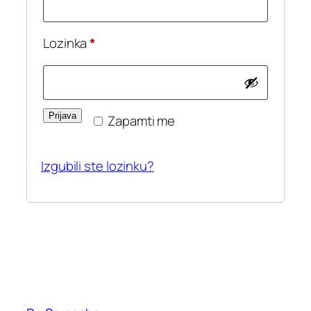
Obvezno
Lozinka
*
Prijava
Zapamti me
Izgubili ste lozinku?