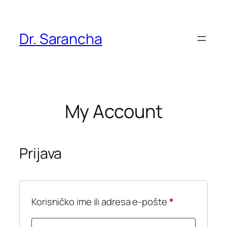
Skoči
do
sadržaja
Dr. Sarancha
My Account
Prijava
Obvezno
Korisničko ime ili adresa e-pošte
*