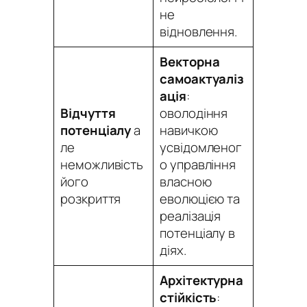
не
відновлення.
Векторна
самоактуаліз
ація
:
Відчуття
оволодіння
потенціалу
а
навичкою
ле
усвідомленог
неможливість
о управління
його
власною
розкриття
еволюцією та
реалізація
потенціалу в
діях.
Архітектурна
стійкість
: