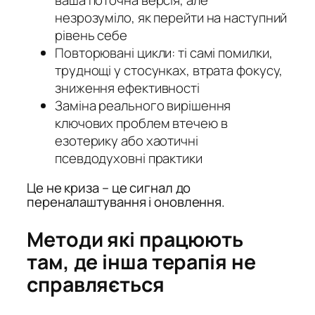
ваша поточна версія, але
незрозуміло, як перейти на наступний
рівень себе
Повторювані цикли: ті самі помилки,
труднощі у стосунках, втрата фокусу,
зниження ефективності
Заміна реального вирішення
ключових проблем втечею в
езотерику або хаотичні
псевдодуховні практики
Це не криза – це сигнал до
переналаштування і оновлення.
Методи які працюють
там, де інша терапія не
справляється