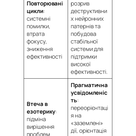
Повторювані
розрив
цикли
:
деструктивни
системні
х нейронних
помилки,
патернів та
втрата
побудова
фокусу,
стабільної
зниження
системи для
ефективності
підтримки
високої
ефективності.
Прагматична
усвідомленіс
ть
:
Втеча в
переорієнтаці
езотерику
:
я на
підміна
«заземлені»
вирішення
дії, орієнтація
проблем