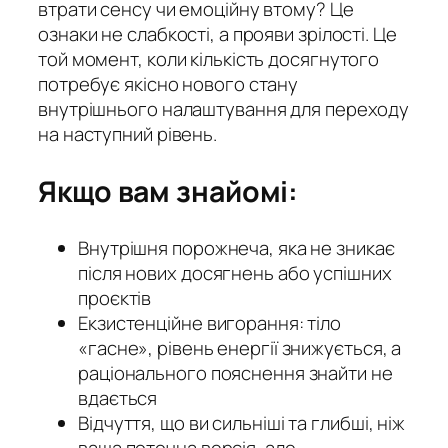
втрати сенсу чи емоційну втому? Це
ознаки не слабкості, а прояви зрілості. Це
той момент, коли кількість досягнутого
потребує якісно нового стану
внутрішнього налаштування для переходу
на наступний рівень.
Якщо вам знайомі:
Внутрішня порожнеча, яка не зникає
після нових досягнень або успішних
проєктів
Екзистенційне вигорання: тіло
«гасне», рівень енергії знижується, а
раціонального пояснення знайти не
вдається
Відчуття, що ви сильніші та глибші, ніж