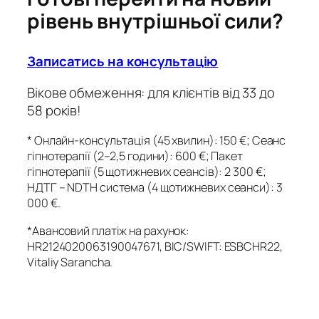
рівень внутрішньої сили?
Записатись на консультацію
Вікове обмеження: для клієнтів від 33 до
58 років!
* Онлайн-консультація (45 хвилин): 150 €; Сеанс
гіпнотерапії (2–2,5 години): 600 €; Пакет
гіпнотерапії (5 щотижневих сеансів): 2 300 €;
НДТГ – NDTH
система
(4 щотижневих сеанс
и
): 3
000 €
.
*
Авансовий платіж на рахунок:
HR2124020063190047671, BIC/SWIFT: ESBCHR22,
Vitaliy Sarancha.