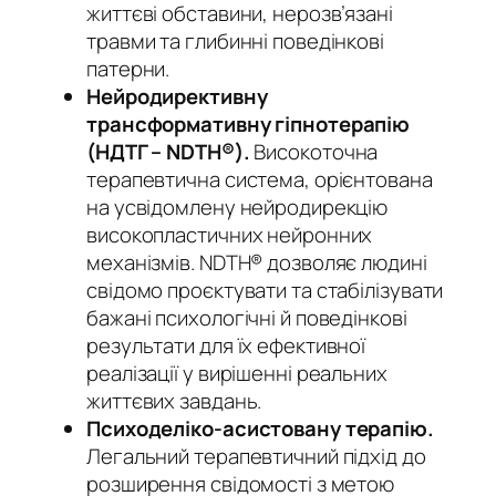
життєві обставини, нерозв’язані
травми та глибинні поведінкові
патерни.
Нейродирективну
трансформативну гіпнотерапію
(НДТГ – NDTH®).
Високоточна
терапевтична система, орієнтована
на усвідомлену нейродирекцію
високопластичних нейронних
механізмів. NDTH® дозволяє людині
свідомо проєктувати та стабілізувати
бажані психологічні й поведінкові
результати для їх ефективної
реалізації у вирішенні реальних
життєвих завдань.
Психоделіко-асистовану терапію.
Легальний терапевтичний підхід до
розширення свідомості з метою