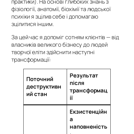
практики). На основі глибоких знань з
фізіології, анатомії, біохімії та людської
психіки я зцілив себе і допомагаю
зцілитися іншим.
За цей час я допоміг сотням клієнтів — від
власників великого бізнесу до людей
творчої еліти здійснити наступні
трансформації:
Результат
Поточний
після
деструктивн
трансформац
ий стан
ії
Екзистенційн
а
наповненість