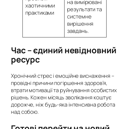
на вимірювані
хаотичними
результати та
практиками
системне
вирішення
завдань.
Час – єдиний невідновний
ресурс
Хронічний стрес і емоційне виснаження –
провідні причини погіршення здоров’я,
втрати мотивації та руйнування особистих
рішень. Кожен місяць зволікання коштує
дорожче, ніж будь-яка інтенсивна робота
над собою.
Готові перейти на новий