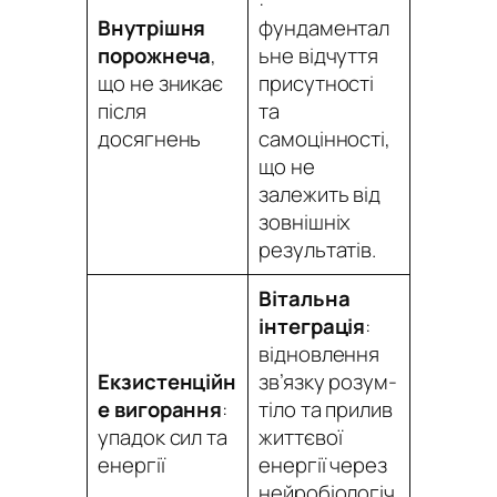
:
Внутрішня
фундаментал
порожнеча
,
ьне відчуття
що не зникає
присутності
після
та
досягнень
самоцінності,
що не
залежить від
зовнішніх
результатів.
Вітальна
інтеграція
:
відновлення
Екзистенційн
зв’язку розум-
е вигорання
:
тіло та прилив
упадок сил та
життєвої
енергії
енергії через
нейробіологіч